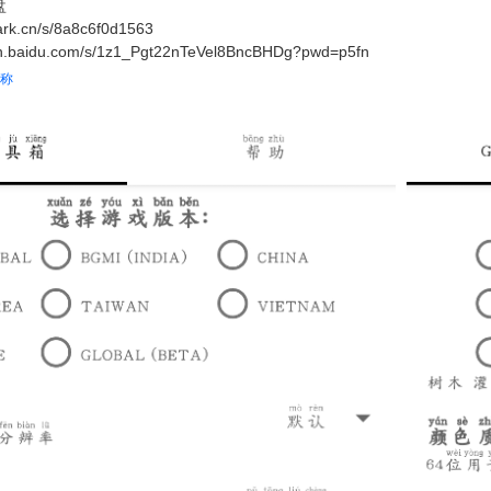
盘
rk.cn/s/8a8c6f0d1563
baidu.com/s/1z1_Pgt22nTeVel8BncBHDg?pwd=p5fn
称