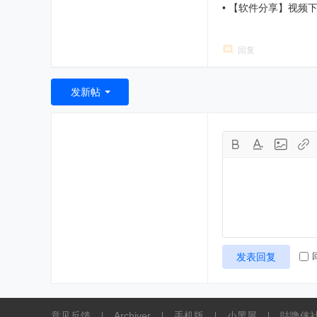
•
【软件分享】视频
回复
发新帖
发表回复
意见反馈
Archiver
手机版
小黑屋
咕噜侠
|
|
|
|