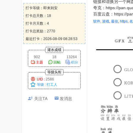
链接和谐换另一个网
夸克：https://pan.qua
打卡等级：即来则安
百度云盘：https://pan.
打卡总天数：18
软件
,
游戏
,
最佳
,
https
,
名
打卡月天数：4
打卡总奖励：2770
最近打卡：2026-08-09 08:28:53
灌水成绩
902
18
13264
主题
回帖
积分
等级头衔
UID :
2586
等级 :
打工人
积分成就
关注TA
发消息
威望 : 2770
贡献 : 4490
咕噜币 : 2314
在线时间 : 171 小时
注册时间 : 2025-2-17
最后登录 : 2026-8-9