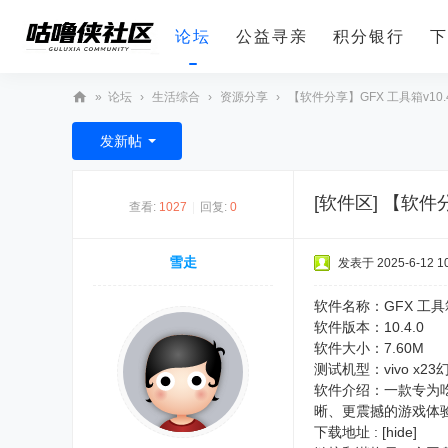
论坛
公益寻亲
积分银行
下
»
论坛
›
生活综合
›
资源分享
›
【软件分享】GFX 工具箱v10.
咕
发新帖
噜
侠
[软件区]
【软件分
查看:
1027
|
回复:
0
社
区
雪走
发表于 2025-6-12 10
软件名称：GFX 工具
软件版本：10.4.0
软件大小：7.60M
测试机型：vivo x23
软件介绍：一款专为
晰、更震撼的游戏体
下载地址 : [hide]